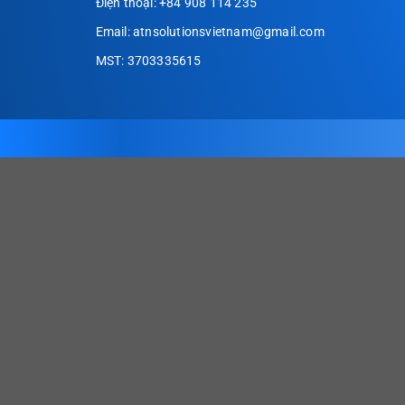
Điện thoại: +84 908 114 235
Email: atnsolutionsvietnam@gmail.com
MST: 3703335615