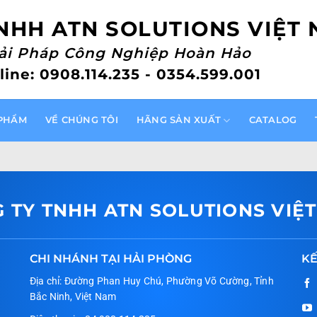
NHH ATN SOLUTIONS VIỆT
ải Pháp Công Nghiệp Hoàn Hảo
line: 0908.114.235 - 0354.599.001
PHẨM
VỀ CHÚNG TÔI
HÃNG SẢN XUẤT
CATALOG
 TY TNHH ATN SOLUTIONS VIỆ
CHI NHÁNH TẠI HẢI PHÒNG
KẾ
Địa chỉ: Đường Phan Huy Chú, Phường Võ Cường, Tỉnh
Bắc Ninh, Việt Nam