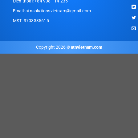
Điện thoại: +84 908 114 235
Email: atnsolutionsvietnam@gmail.com
MST: 3703335615
Copyright 2026 ©
atnvietnam.com