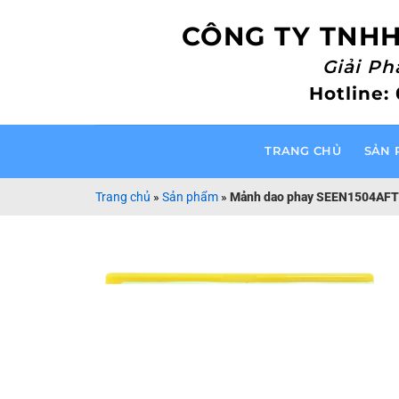
Bỏ
CÔNG TY TNHH
qua
nội
Giải P
dung
Hotline:
TRANG CHỦ
SẢN 
Trang chủ
»
Sản phẩm
»
Mảnh dao phay SEEN1504AFT