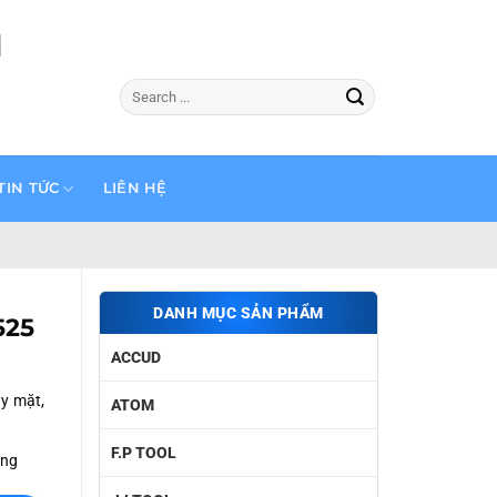
M
Tìm
kiếm:
TIN TỨC
LIÊN HỆ
DANH MỤC SẢN PHẨM
525
ACCUD
ay mặt,
ATOM
F.P TOOL
ẳng