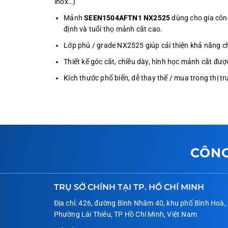
inox…)
Mảnh
SEEN1504AFTN1 NX2525
dùng cho gia công 
định và tuổi thọ mảnh cắt cao.
Lớp phủ / grade NX2525 giúp cải thiện khả năng chị
Thiết kế góc cắt, chiều dày, hình học mảnh cắt đượ
Kích thước phổ biến, dễ thay thế / mua trong thị t
CÔNG
TRỤ SỞ CHÍNH TẠI TP. HỒ CHÍ MINH
Địa chỉ: 426, đường Bình Nhâm 40, khu phố Bình Hoà,
Phường Lái Thiêu, TP Hồ Chí Minh, Việt Nam