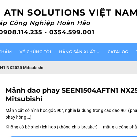
 ATN SOLUTIONS VIỆT NA
háp Công Nghiệp Hoàn Hảo
 0908.114.235 - 0354.599.001
PHẨM
VỀ CHÚNG TÔI
HÃNG SẢN XUẤT
CATALOG
N1 NX2525 Mitsubishi
Mảnh dao phay SEEN1504AFTN1 NX2
Mitsubishi
Mảnh cắt có hình học góc 90°, nghĩa là dùng trong các dao 90° (ph
phay hông …)
Không có bẻ phoi tích hợp (không chip-breaker) — mặt gia công ph