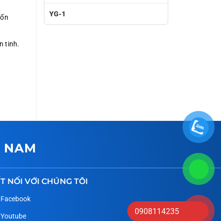
YG-1
 ổn
n tinh.
T NAM
T NỐI VỚI CHÚNG TÔI
Facebook
0908114235
Youtube