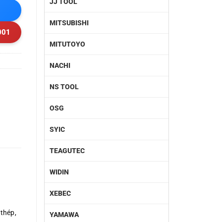
JJ TOOL
MITSUBISHI
001
MITUTOYO
NACHI
NS TOOL
OSG
SYIC
TEAGUTEC
WIDIN
XEBEC
 thép,
YAMAWA