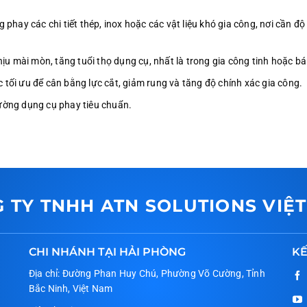
phay các chi tiết thép, inox hoặc các vật liệu khó gia công, nơi cần độ
u mài mòn, tăng tuổi thọ dụng cụ, nhất là trong gia công tinh hoặc bá
c tối ưu để cân bằng lực cắt, giảm rung và tăng độ chính xác gia công.
rường dụng cụ phay tiêu chuẩn.
 TY TNHH ATN SOLUTIONS VIỆ
CHI NHÁNH TẠI HẢI PHÒNG
KẾ
Địa chỉ: Đường Phan Huy Chú, Phường Võ Cường, Tỉnh
Bắc Ninh, Việt Nam