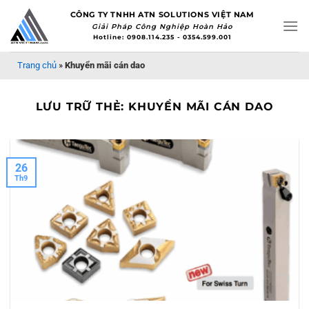
Bỏ
CÔNG TY TNHH ATN SOLUTIONS VIỆT NAM
qua
Giải Pháp Công Nghiệp Hoàn Hảo
Hotline: 0908.114.235 - 0354.599.001
nội
dung
Trang chủ
»
Khuyển mãi cán dao
LƯU TRỮ THẺ:
KHUYỂN MÃI CÁN DAO
26
Th9