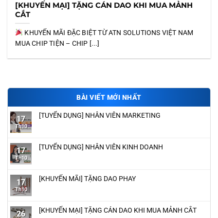
[KHUYẾN MẠI] TẶNG CÁN DAO KHI MUA MẢNH
CẮT
KHUYẾN MÃI ĐẶC BIỆT TỪ ATN SOLUTIONS VIỆT NAM
MUA CHIP TIỆN – CHIP [...]
BÀI VIẾT MỚI NHẤT
[TUYỂN DỤNG] NHÂN VIÊN MARKETING
17
Th10
[TUYỂN DỤNG] NHÂN VIÊN KINH DOANH
17
Th10
[KHUYẾN MÃI] TẶNG DAO PHAY
17
Th10
[KHUYẾN MẠI] TẶNG CÁN DAO KHI MUA MẢNH CẮT
26