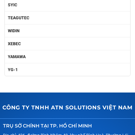
SYIC
TEAGUTEC
WIDIN
XEBEC
YAMAWA
YG-1
CÔNG TY TNHH ATN SOLUTIONS VIỆT NAM
TRỤ SỞ CHÍNH TẠI TP. HỒ CHÍ MINH