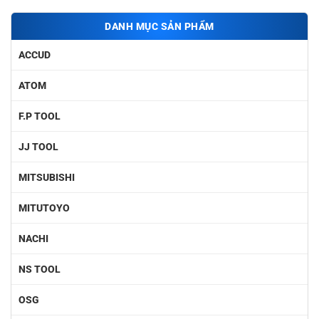
DANH MỤC SẢN PHẨM
ACCUD
ATOM
F.P TOOL
JJ TOOL
MITSUBISHI
MITUTOYO
NACHI
NS TOOL
OSG