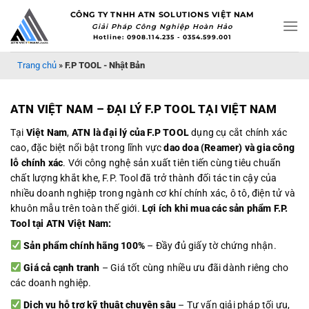
Bỏ
CÔNG TY TNHH ATN SOLUTIONS VIỆT NAM
qua
Giải Pháp Công Nghiệp Hoàn Hảo
Hotline: 0908.114.235 - 0354.599.001
nội
dung
Trang chủ
»
F.P TOOL - Nhật Bản
ATN VIỆT NAM – ĐẠI LÝ F.P TOOL TẠI VIỆT NAM
Tại
Việt Nam
,
ATN là đại lý của F.P TOOL
dụng cụ cắt chính xác
cao, đặc biệt nổi bật trong lĩnh vực
dao doa (Reamer) và gia công
lỗ chính xác
. Với công nghệ sản xuất tiên tiến cùng tiêu chuẩn
chất lượng khắt khe, F.P. Tool đã trở thành đối tác tin cậy của
nhiều doanh nghiệp trong ngành cơ khí chính xác, ô tô, điện tử và
khuôn mẫu trên toàn thế giới.
Lợi ích khi mua các sản phẩm F.P.
Tool tại ATN Việt Nam:
Sản phẩm chính hãng 100%
– Đầy đủ giấy tờ chứng nhận.
Giá cả cạnh tranh
– Giá tốt cùng nhiều ưu đãi dành riêng cho
các doanh nghiệp.
Dịch vụ hỗ trợ kỹ thuật chuyên sâu
– Tư vấn giải pháp tối ưu,